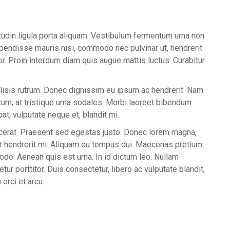
itudin ligula porta aliquam. Vestibulum fermentum urna non
endisse mauris nisi, commodo nec pulvinar ut, hendrerit
r. Proin interdum diam quis augue mattis luctus. Curabitur
lisis rutrum. Donec dignissim eu ipsum ac hendrerit. Nam
um, at tristique urna sodales. Morbi laoreet bibendum
pat, vulputate neque et, blandit mi.
acerat. Praesent sed egestas justo. Donec lorem magna,
pat hendrerit mi. Aliquam eu tempus dui. Maecenas pretium
o. Aenean quis est urna. In id dictum leo. Nullam
ur porttitor. Duis consectetur, libero ac vulputate blandit,
orci et arcu.