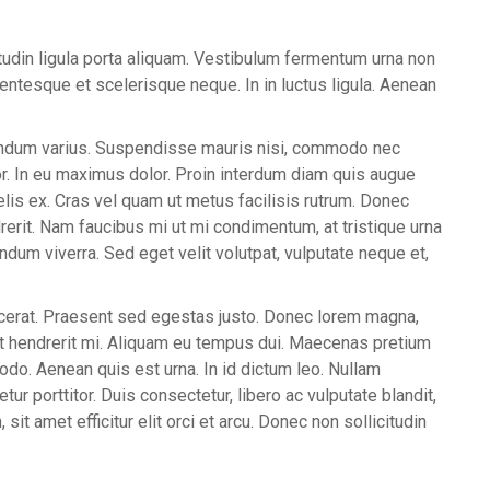
itudin ligula porta aliquam. Vestibulum fermentum urna non
ntesque et scelerisque neque. In in luctus ligula. Aenean
bendum varius. Suspendisse mauris nisi, commodo nec
lor. In eu maximus dolor. Proin interdum diam quis augue
felis ex. Cras vel quam ut metus facilisis rutrum. Donec
erit. Nam faucibus mi ut mi condimentum, at tristique urna
dum viverra. Sed eget velit volutpat, vulputate neque et,
acerat. Praesent sed egestas justo. Donec lorem magna,
pat hendrerit mi. Aliquam eu tempus dui. Maecenas pretium
o. Aenean quis est urna. In id dictum leo. Nullam
ur porttitor. Duis consectetur, libero ac vulputate blandit,
 sit amet efficitur elit orci et arcu. Donec non sollicitudin