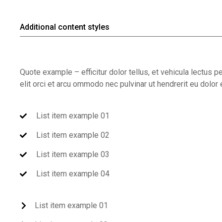
Additional content styles
Quote example – efficitur dolor tellus, et vehicula lectus p
elit orci et arcu ommodo nec pulvinar ut hendrerit eu dolo
List item example 01
List item example 02
List item example 03
List item example 04
List item example 01