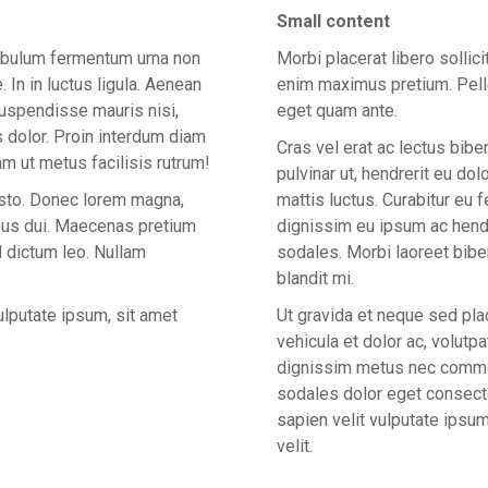
Small content
stibulum fermentum urna non
Morbi placerat libero sollic
In in luctus ligula. Aenean
enim maximus pretium. Pelle
Suspendisse mauris nisi,
eget quam ante.
 dolor. Proin interdum diam
Cras vel erat ac lectus bi
am ut metus facilisis rutrum!
pulvinar ut, hendrerit eu do
usto. Donec lorem magna,
mattis luctus. Curabitur eu 
mpus dui. Maecenas pretium
dignissim eu ipsum ac hendr
 dictum leo. Nullam
sodales. Morbi laoreet biben
blandit mi.
vulputate ipsum, sit amet
Ut gravida et neque sed pl
vehicula et dolor ac, volut
dignissim metus nec commod
sodales dolor eget consectet
sapien velit vulputate ipsum,
velit.