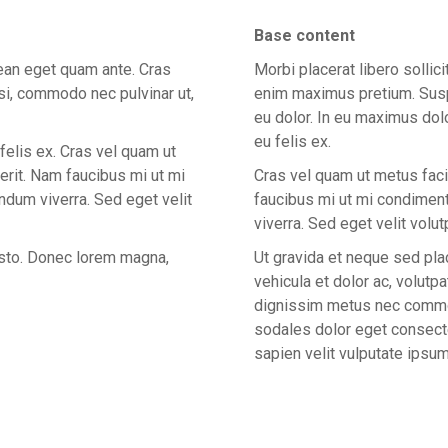
Base content
nean eget quam ante. Cras
Morbi placerat libero sollic
si, commodo nec pulvinar ut,
enim maximus pretium. Susp
eu dolor. In eu maximus dolo
eu felis ex.
felis ex. Cras vel quam ut
erit. Nam faucibus mi ut mi
Cras vel quam ut metus faci
ndum viverra. Sed eget velit
faucibus mi ut mi condiment
viverra. Sed eget velit volut
usto. Donec lorem magna,
Ut gravida et neque sed pl
vehicula et dolor ac, volut
dignissim metus nec commod
sodales dolor eget consectet
sapien velit vulputate ipsum 